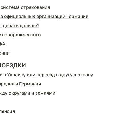
 система страхования
а официальных организаций Германии
о делать дальше?
 новорожденного
ФА
ании
 ПОЕЗДКИ
 в Украину или переезд в другую страну
пределы Германии
жду округами и землями
пенсия