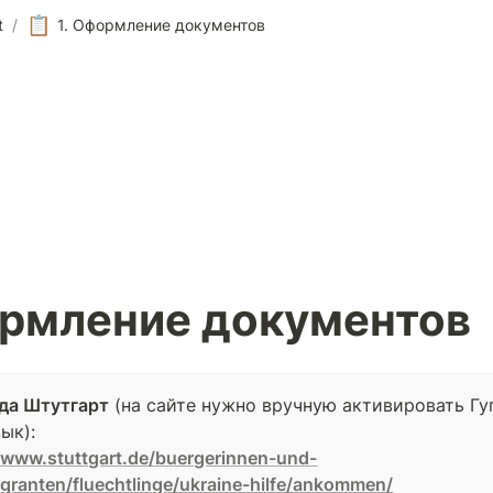
📋
t
/
1. Оформление документов
ормление документов
да Штутгарт
 (на сайте нужно вручную активировать Гуг
к): 

//www.stuttgart.de/buergerinnen-und-
granten/fluechtlinge/ukraine-hilfe/ankommen/