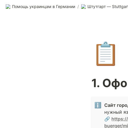
Помощь украинцам в Германии
/
Штутгарт — Stuttgar
📋
1. Оф
ℹ️
Сайт горо
нужный язы
🔗 
https:
buerger/mi