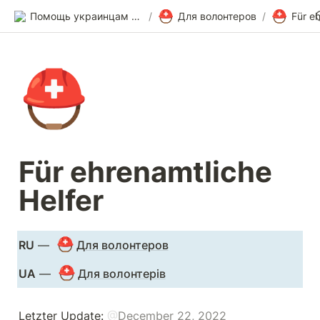
⛑️
⛑️
Помощь украинцам в Германии
/
Для волонтеров
/
⛑️
Für ehrenamtliche 
Helfer
⛑️
RU
 — 
Для волонтеров
⛑️
UA
 — 
Для волонтерів
Letzter Update: 
@
December 22, 2022