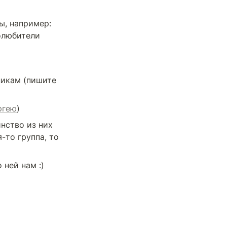
, например: 
юристы, медики, научные работники, любители животных и автолюбители 
Профи по Facebook, Instagram, Youtube, germany.ru, и одноклассникам (пишите 
ргею
)
нство из них 
то группа, то 
ней нам :) 