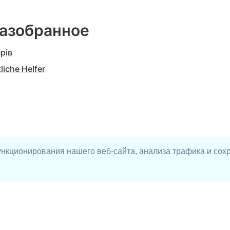
разобранное
рів
liche Helfer
ункционирования нашего веб-сайта, анализа трафика и сох
kTok
Телеграм-бот
DSEE
Поддержать проекты UAhelp