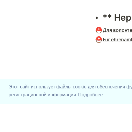
** Не
‣
⛑️
Для волонте
⛑️
Für ehrenamt
Этот сайт использует файлы cookie для обеспечения ф
регистрационной информации
Подробнее
Digital Volunteers
UAhelp YouTube
UAhelp Ti