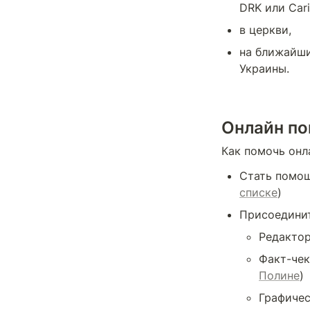
DRK или Cari
в церкви,
на ближайши
Украины.
Онлайн п
Как помочь онл
Стать помощ
списке
)
Присоединит
Редактор
Факт-чек
Полине
)
Графичес