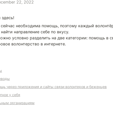
cember 22, 2022
 здесь! 
сейчас необходима помощь, поэтому каждый волонтёр 
найти направление себе по вкусу.

ожно условно разделить на две категории: помощь в с
овое волонтерство в интернете.
ы
еводы
щь через приложения и сайты связи волонтеров и беженцев
тное у себя
ьным организациям