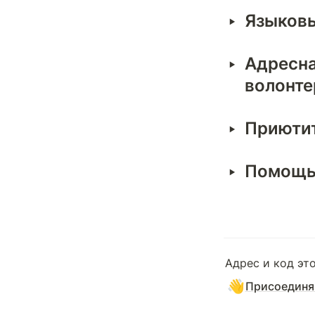
‣
Языковы
‣
Адресна
волонте
‣
Приютит
‣
Помощь
Адрес и код эт
👋
Присоединяй