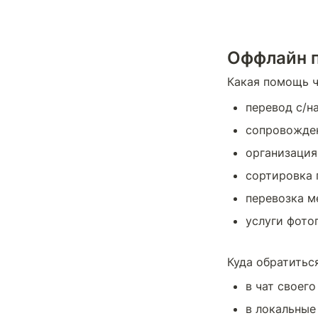
Оффлайн 
Какая помощь ч
перевод с/н
сопровожден
организация
сортировка 
перевозка м
услуги фотог
Куда обратитьс
в чат своего
в локальные