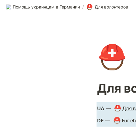
⛑️
Помощь украинцам в Германии
/
Для волонтеров
⛑️
Для в
⛑️
UA
 — 
Для в
⛑️
DE
 — 
Für eh