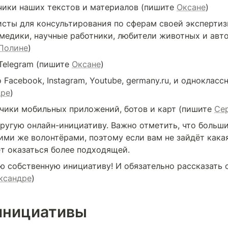
ики наших текстов и материалов (пишите 
Оксане
)
сты для консультирования по сферам своей экспертизы
Полине
)
Telegram (пишите 
Оксане
)
дре
)
чики мобильных приложений, ботов и карт (пишите 
Се
другую онлайн-инициативу. Важно отметить, что больши
ими же волонтёрами, поэтому если вам не зайдёт какая-
т оказаться более подходящей.
 собственную инициативу! И обязательно рассказать о 
ксандре
)
инициативы