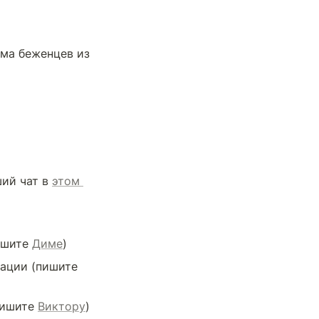
ма беженцев из 
ий чат в 
этом 
шите 
Диме
)
ации 
(пишите 
ишите 
Виктору
)