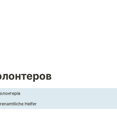
олонтеров
олонтерів
renamtliche Helfer