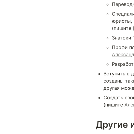
Переводч
Специали
(пишите 
Знатоки 
Алексан
Разработ
Вступить в 
созданы так
другая може
Создать свою
(пишите 
Але
Другие 