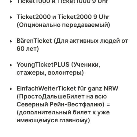
‣
Ticket1000 и Ticket1000 9 Uhr
‣
Ticket2000 и Ticket2000 9 Uhr 
(Опционально передаваемый)
‣
BärenTicket (Для активных людей от 
60 лет)
‣
YoungTicket­PLUS (Ученики, 
стажеры, волонтеры)
‣
EinfachWeiterTicket für ganz NRW 
(ПростоДальшеБилет на всю 
Северный Рейн-Вестфалию) = 
(дополнительный билет к уже 
имеющeмуся главному)