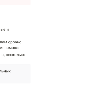
ые и 
вам срочно 
ая помощь.
о, несколько 
льных 