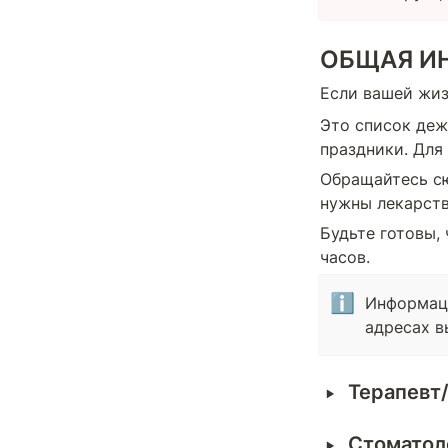
ОБЩАЯ И
Если вашей жиз
Это список деж
праздники. Для
Обращайтесь сю
нужны лекарств
Будьте готовы,
часов.
ℹ️
Информаци
адресах в
‣
Терапевт
‣
Стоматол