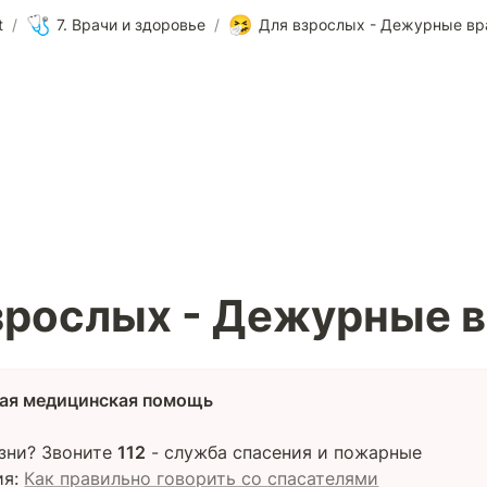
🩺
🤧
t
/
7. Врачи и здоровье
/
Для взрослых - Дежурные вр
зрослых - Дежурные в
ая медицинская помощь
зни? Звоните 
112
 - служба спасения и пожарные 

я: 
Как правильно говорить со спасателями