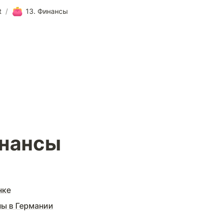
👛
t
/
13. Финансы
инансы
нке
ы в Германии