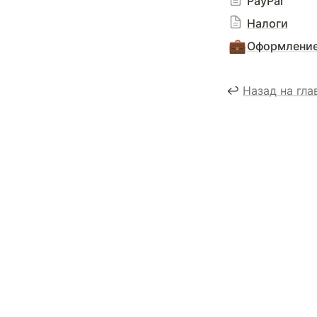
PayPal
Налоги
💼
Оформление
↩️ 
Назад на гла