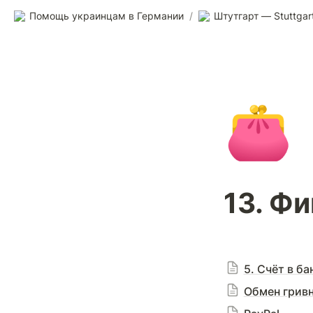
Помощь украинцам в Германии
/
Штутгарт — Stuttgar
👛
13. Ф
5. Счёт в ба
Обмен гривн