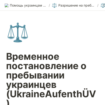
⚖️
⚖
Помощь украинцам в Германии
/
Разрешение на пребывание
/
⚖️
Временное 
постановление о 
пребывании 
украинцев 
(UkraineAufenthÜV
)