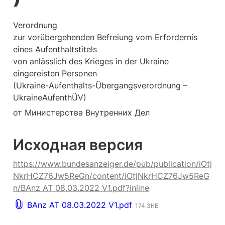
Verordnung

zur vorübergehenden Befreiung vom Erfordernis 
eines Aufenthaltstitels

von anlässlich des Krieges in der Ukraine 
eingereisten Personen

(Ukraine-Aufenthalts-Übergangsverordnung – 
UkraineAufenthÜV)
от Министерства Внутренних Дел
Исходная версия
https://www.bundesanzeiger.de/pub/publication/iOtj
NkrHCZ76Jw5ReGn/content/iOtjNkrHCZ76Jw5ReG
n/BAnz AT 08.03.2022 V1.pdf?inline
BAnz AT 08.03.2022 V1.pdf
174.3KB