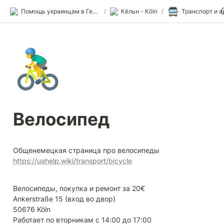
🚍
Помощь украинцам в Германии
/
Кёльн - Köln
/
🚴‍♂️
Велосипед
Общенемецкая страница про велосипеды  
https://uahelp.wiki/transport/bicycle
Велосипеды, покупка и ремонт за 20€

Ankerstraße 15 (вход во двор)

50676 Köln
