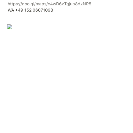
https://goo.gl/maps/o4wD6zTqjup8dxNP8
WA +49 152 06071098