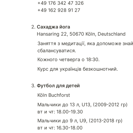
+49 176 342 47 326

+49 162 928 91 27

Сахаджа йога	
Hansaring 22, 50670 Köln, Deutschland
Заняття з медитації, яка допоможе знайт
сбалансуватися.
Кожного четверга о 18:30.
Курс для українців безкошнотний.
Футбол для детей
Köln Buchforst
Мальчики до 13 л, U13, (2009-2012 гр)

вт и чт: 18.00-19.30
Мальчики до 9 л, U9, (2013-2018 гр)

вт и чт: 16.30-18.00