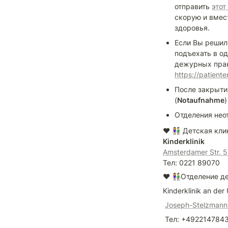
отправить 
этот
скорую и вмес
здоровья.
Если Вы решили
подъехать в од
https://patient
После закрыти
(
Notaufnahme
Отделения нео
Kinderklinik
Amsterdamer Str. 5
Тел: 0221 89070
❤️ 👫Отделение д
Kinderklinik an der 
Joseph-Stelzmann-
 Тел: +492214784