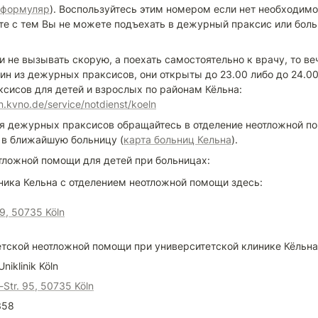
 формуляр
). Воспользуйтесь этим номером если нет необходимо
те с тем Вы не можете подъехать в дежурный праксис или боль
 не вызывать скорую, а поехать самостоятельно к врачу, то в
ин из дежурных праксисов, они открыты до 23.00 либо до 24.00
дежурных праксисов для детей и взрослых по районам Кёльна: 
en.kvno.de/service/notdienst/koeln
я дежурных праксисов обращайтесь в отделение неотложной по
) в ближайшую больницу (
карта больниц Кельна
).
тложной помощи для детей при больницах:
9, 50735 Köln
етской неотложной помощи при университетской клинике Кёльна
Uniklinik Köln
Str. 95, 50735 Köln
358