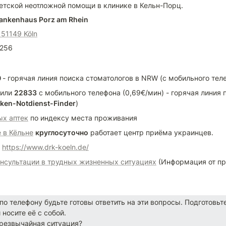
детской неотложной помощи в клинике в Кельн-Порц.
ankenhaus Porz am Rhein
 51149 Köln
1256
 
- горячая линия поиска стоматологов в NRW (c мобильного тел
или 
22833
 с мобильного телефона (0,69€/мин) - горячая линия 
ken-Notdienst-Finder
)
х аптек
 по индексу места проживания
е в Кёльне
круглосуточно
 работает центр приёма украинцев.
 
https://www.drk-koeln.de/
нсультации в трудных жизненных ситуациях
 (Информация от пр
по телефону будьте готовы ответить на эти вопросы. Подготовьте
носите её с собой.

резвычайная ситуация?
