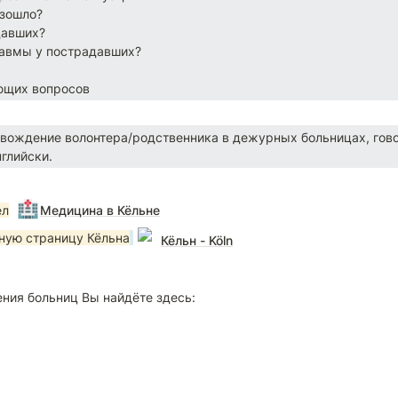
зошло?

авших?

равмы у пострадавших?

ющих вопросов
вождение волонтера/родственника в дежурных больницах, гов
глийски.
🏥
ел
Медицина в Кёльне
вную страницу Кёльна
Кёльн - Köln
ения больниц Вы найдёте здесь: