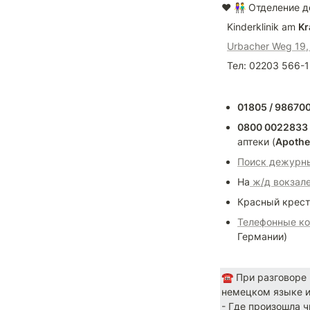
❤️ 👫 Отделение 
  Kinderklinik am 
Kr
Urbacher Weg 19,
  Тел: 02203 566-
01805 / 986700
0800 0022833 
аптеки (
Apothe
Поиск дежурны
На
 ж/д вокзал
Красный крест
Телефонные ко
Германии)
☎️ При разговоре 
немецком языке и 
- Где произошла ч