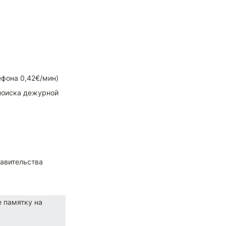
ефона 0,42€/мин)
поиска дежурной 
авительства 
 памятку на 