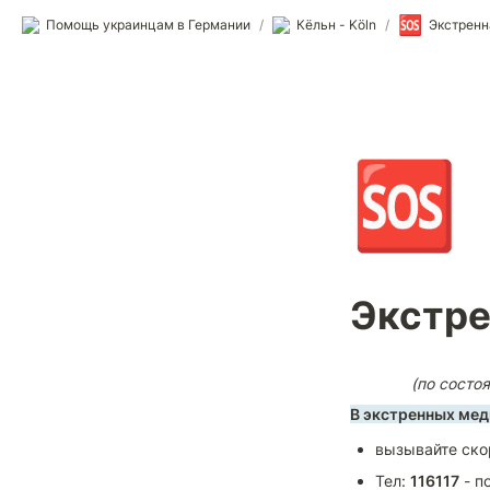
🆘
Помощь украинцам в Германии
/
Кёльн - Köln
/
Экстренн
🆘
Экстре
         (по сос
В экстренных мед
вызывайте ско
Тел: 
116117
 - 