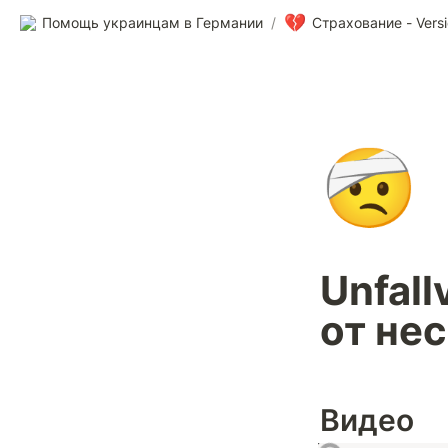
💔
Помощь украинцам в Германии
/
Страхование - Vers
🤕
Unfall
от не
Видео