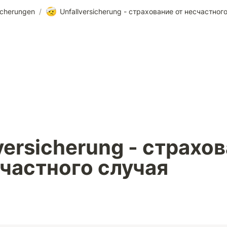
🤕
icherungen
/
Unfallversicherung - страхование от несчастног
versicherung - страхов
счастного случая