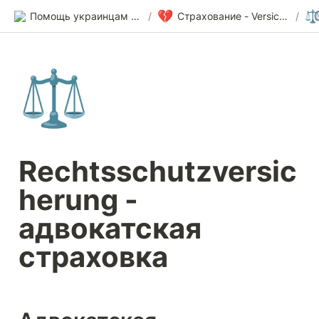
💔
⚖
Помощь украинцам в Германии
/
Страхование - Versicherungen
/
⚖️
Rechtsschutzversic
herung -  
адвокатская 
страховка