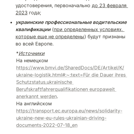
удостоверения, первоначально 
до 23 февраля 
2023
 года;
украинские
профессиональные водительские 
квалификации
 (
при определенных условиях, 
которые еще не определены
) будут признаны 
*
Источники
На немецком 
https://www.bmvi.de/SharedDocs/DE/Artikel/K/
ukraine-logistik.html#:~:text=Für die Dauer ihres 
Schutzstatus,ukrainische 
Berufskraftfahrerqualifikationen europaweit 
anerkannt werden
.

На английском 
https://transport.ec.europa.eu/news/solidarity-
ukraine-new-eu-rules-ukrainian-driving-
documents-2022-07-18_en