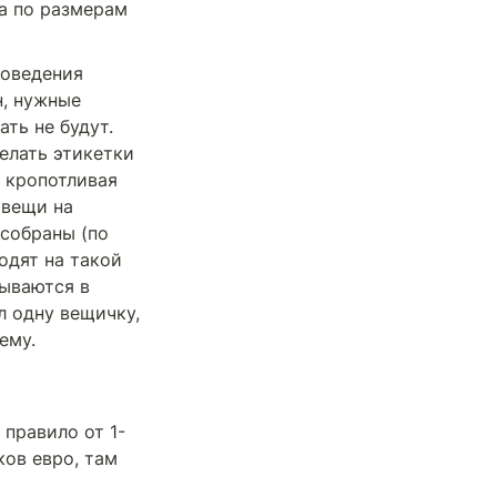
а по размерам 
оведения 
, нужные 
ть не будут. 
лать этикетки 
 кропотливая 
вещи на 
собраны (по 
дят на такой 
ываются в 
 одну вещичку, 
ему. 
правило от 1-
ов евро, там 