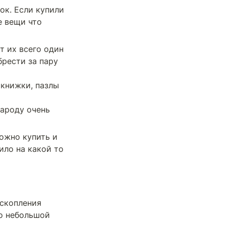
к. Если купили 
 вещи что 
 их всего один 
рести за пару 
книжки, пазлы 
ароду очень 
жно купить и 
ло на какой то 
скопления 
о небольшой 