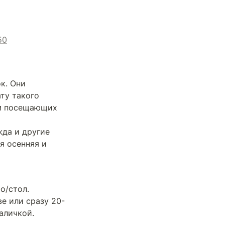
50
. Они 
ту такого 
ам посещающих 
да и другие 
 осенняя и 
/стол. 
е или сразу 20-
аличкой.