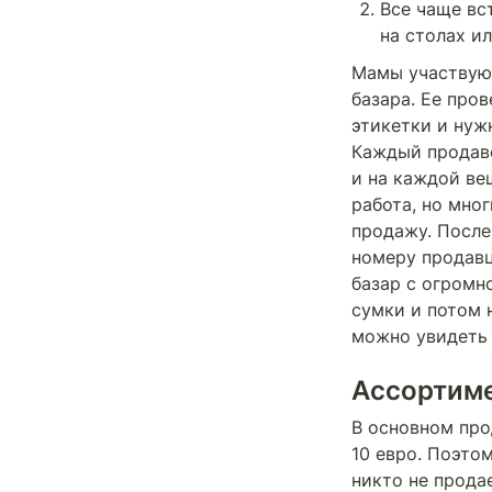
Все чаще вс
на столах ил
Мамы участвующ
базара. Ее про
этикетки и нужн
Каждый продаве
и на каждой вещ
работа, но мног
продажу. После
номеру продавц
базар с огромн
сумки и потом 
можно увидеть 
Ассортим
В основном про
10 евро. Поэто
никто не продае