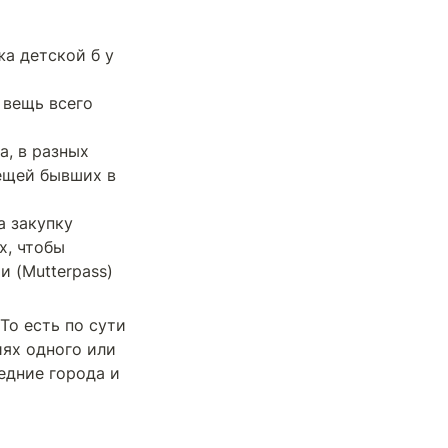
 детской б у 
вещь всего 
, в разных 
ещей бывших в 
 закупку 
, чтобы 
 (Mutterpass) 
о есть по сути 
ях одного или 
дние города и 