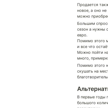
Продается такж
новое, а оно не
можно приобрес
Большим спросо
сезон а нужны о
евро.

Помимо этого м
и все что остаёт
Можно пойти на 
много, примерк
Помимо этого н
скушать на мест
благотворитель
Альтернат
В первые годы 
большого колич