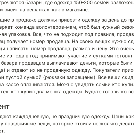
тречаются базары, где одежда 150-200 семей разложен
и висит на вешалках, как в магазине.
ие в продаже должны привезти одежду за день до пр
веряет команда волонтеров-мам, чтоб был нужный сезон
ая упаковка. Все, что не подходит под правила, продава
ц получает номер продавца. На своих вещах нужно сде
и написать, номер продавца, размер и цену. Это очень
ие из года в год принимают участие и сутками готовят 
 базара продавцам выплачивают деньги, которые были 
а) и отдают их не проданную одежду. Покупатели прихо
ой пустой сумкой (рюкзаки запрещены). Все вещи скид
на кассе оплачиваются. Можно увидеть семьи кто купил
тех, кто купил два мешка одежды. Будьте готовы ко вс
ент
дают каждодневную, не праздничную одежду. Цены как 
му праздничные вещи, которые стоили несколько десятк
т.