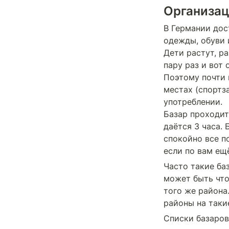
Организа
В Германии дос
одежды, обуви и
Дети растут, р
пару раз и вот 
Поэтому почти 
местах (спортз
употреблении.

Базар проходит 
даётся 3 часа. 
спокойно все п
если по вам ещ
Часто такие ба
может быть что
того же района
районы на таки
Списки базаров