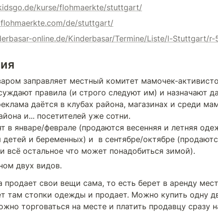
kidsgo.de/kurse/flohmaerkte/stuttgart/
rflohmaerkte.com/de/stuttgart/
derbasar-online.de/Kinderbasar/Termine/Liste/l-Stuttgart/r-
ция
заром заправляет местный комитет мамочек-активисток
суждают правила (и строго следуют им) и назначают да
реклама даётся в клубах района, магазинах и среди м
йона и... посетителей уже сотни.

т в январе/феврале (продаются весенняя и летняя одеж
 детей и беременных) и  в сентябре/октябре (продаются
и всё остальное что может понадобиться зимой).
ном двух видов.
 продает свои вещи сама, то есть берет в аренду место
т там стопки одежды и продает. Можно купить одну дв
ожно торговаться на месте и платить продавцу сразу н