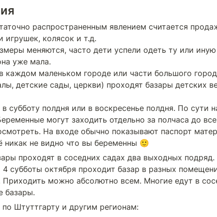
ция
таточно распространенным явлением считается продажа
 игрушек, колясок и т.д.

азмеры меняются, часто дети успели одеть ту или иную 
она уже мала.

в каждом маленьком городе или части большого города
алы, детские сады, церкви) проходят базары детских в
в субботу полдня или в воскресенье полдня. По сути на
Беременные могут заходить отдельно за полчаса до всех
осмотреть. На входе обычно показывают паспорт матери
ё никак не видно что вы беременны 🙂
зары проходят в соседних садах два выходных подряд. Т
 4 субботы октября проходит базар в разных помещени
. Приходить можно абсолютно всем. Многие едут в сосе
е базары.
 по Штуттгарту и другим регионам: