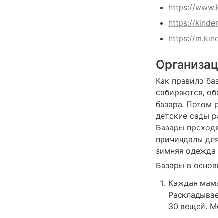
https://www.
https://kinde
https://m.kin
Организа
Как правило ба
собираются, об
базара. Потом 
детские сады ра
Базары проходя
причиндалы для
зимняя одежда 
Базары в основ
Каждая мама
Раскладывае
30 вещей. М