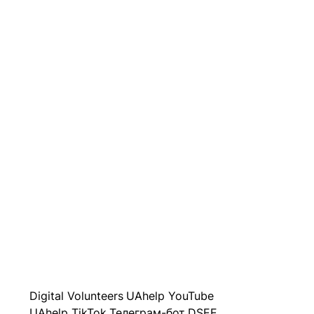
Digital Volunteers
UAhelp YouTube
UAhelp TikTok
Телеграм-бот
DSEE