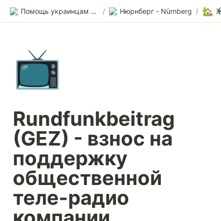
🏡
Помощь украинцам в Германии
/
Нюрнберг - Nürnberg
/
Ж
📺
Rundfunkbeitrag 
(GEZ) - взнос на 
поддержку 
общественной 
теле-радио 
компании