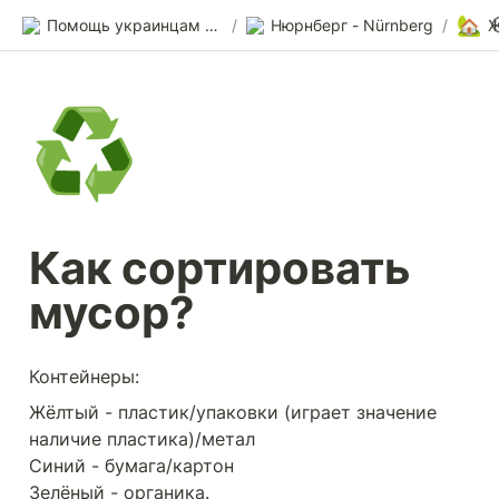
🏡
Помощь украинцам в Германии
/
Нюрнберг - Nürnberg
/
Ж
♻️
Как сортировать 
мусор?
Контейнеры:
Жёлтый - пластик/упаковки (играет значение 
наличие пластика)/метал

Синий - бумага/картон

Зелёный - органика.
