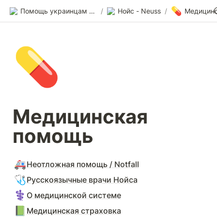
💊
Помощь украинцам в Германии
/
Нойс - Neuss
/
Медицин
💊
Медицинская 
помощь
🚑
Неотложная помощь / Notfall
🩺
Русскоязычные врачи Нойсa
⚕️
О медицинской системе
📗
Медицинская страховка