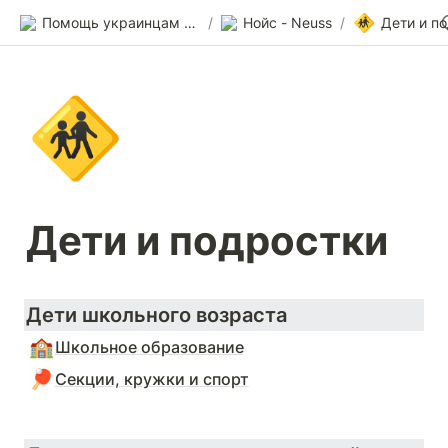
🚸
Помощь украинцам в Германии
/
Нойс - Neuss
/
Дети и п
🚸
Дети и подростки
Дети школьного возраста 
🏫
Школьное образование
🏓
Секции, кружки и спорт