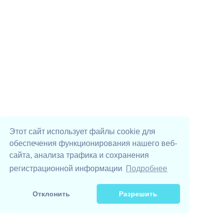
Этот сайт использует файлы cookie для
обеспечения функционирования нашего веб-
сайта, анализа трафика и сохранения
Digital Volunteers
UAhelp YouTube
UAhelp TikTok
Телеграм-бот
DSEE
регистрационной информации
Подробнее
Поддержать проекты UAhelp
Отклонить
Разрешить