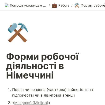
💼
⚒️
Помощь украинцам в Германии
/
Работа
/
⚒️
Форми робочої 
діяльності в 
Німеччині
Повна чи неповна (часткова) зайнятість на 
підприєстві чи в лізінговій агенції
«
Мініджоб (Minijob)
»