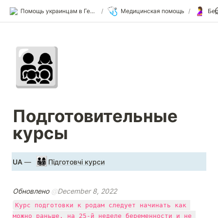
🩺
🤰
Помощь украинцам в Германии
/
Медицинская помощь
/
Бе
👨‍👩‍👧‍👦
Подготовительные 
курсы
👨‍👩‍👧‍👦
UA
 — 
Підготовчі курси
Обновлено 
@
December 8, 2022
Курс подготовки к родам следует начинать как 
можно раньше, на 25-й неделе беременности и не 