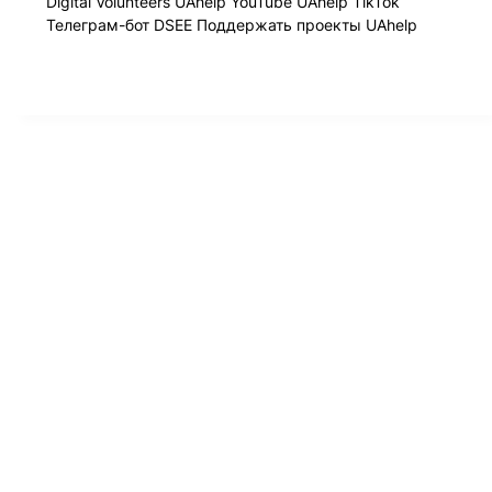
Digital Volunteers
UAhelp YouTube
UAhelp TikTok
Телеграм-бот
DSEE
Поддержать проекты UAhelp