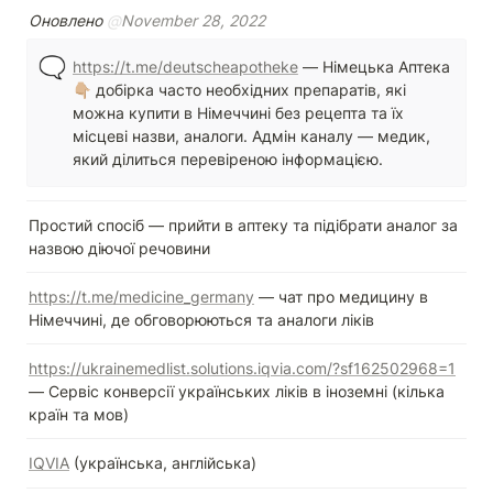
Оновлено 
@
November 28, 2022
🗨️
https://t.me/deutscheapotheke
 — Німецька Аптека 
👇🏼 добірка часто необхідних препаратів, які 
можна купити в Німеччині без рецепта та їх 
місцеві назви, аналоги. Адмін каналу — медик, 
який ділиться перевіреною інформацією.
Простий спосіб — прийти в аптеку та підібрати аналог за 
назвою діючої речовини
https://t.me/medicine_germany
 — чат про медицину в 
Німеччині, де обговорюються та аналоги ліків
https://ukrainemedlist.solutions.iqvia.com/?sf162502968=1
— Сервіс конверсії українських ліків в іноземні (кілька 
країн та мов)
IQVIA
 (українська, англійська)