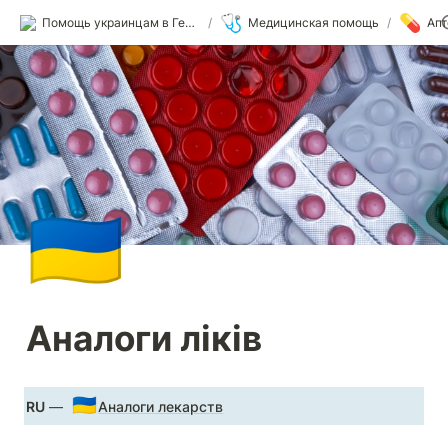
🩺
💊
Помощь украинцам в Германии
/
Медицинская помощь
/
Апт
🇺🇦
Аналоги ліків
🇺🇦
RU
 — 
Аналоги лекарств