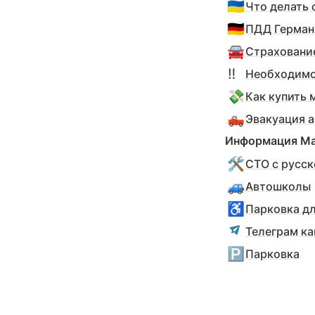
🇺🇦
Что делать 
🇩🇪
ПДД Герман
🚘
Страховани
‼️
Необходимо
💸
Как купить 
🛻
Эвакуация а
Информация Ма
🛠️
СТО с русс
🚙
Автошколы
♿
Парковка д
Телеграм к
🅿️
Парковка