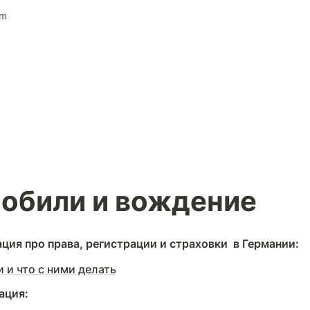
im
обили и вождение
ия про права, регистрации и страховки  в Германии:
 и что с ними делать
ация: