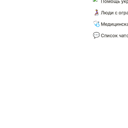
Помощь укр
👩‍🦽
Люди с огр
🩺
Медицинск
💬
Список чато