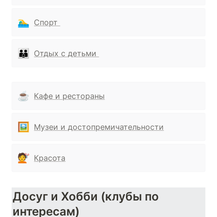
🏊‍♂️
Спорт 
👪
Отдых с детьми 
☕
Кафе и рестораны
🖼️
Музеи и достопремичательности
💇
Красота
Досуг и Хобби (клубы по 
интересам)