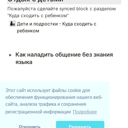
Пожалуйста сделайте synced block с разделом 
“Куда сходить с ребенком” 
👨‍👦
Дети и подростки - Куда сходить с
ребенком
‣
Как наладить общение без знания 
языка 
Этот сайт использует файлы cookie для
обеспечения функционирования нашего веб-
сайта, анализа трафика и сохранения
Digital Volunteers
UAhelp YouTube
UAhelp TikTok
Телеграм-бот
DSEE
регистрационной информации
Подробнее
Поддержать проекты UAhelp
Отклонить
Разрешить