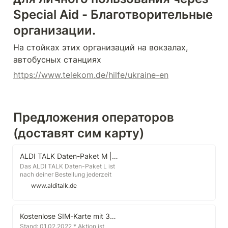
Special Aid - Благотворительные 
организации.
На стойках этих организаций на вокзалах, 
автобусных станциях 
https://www.telekom.de/hilfe/ukraine-en
Предложения операторов 
(доставят сим карту)
ALDI TALK Daten-Paket M | ALDI TALK Online Shop
Das ALDI TALK Daten-Paket L ist
nach deiner Bestellung jederzeit
über " Mein ALDI TALK", die ALDI
www.alditalk.de
TALK App und unter der
kostenlosen Konto-Hotline 1155
ab- und wieder zuwählbar. Es
verlängert sich automatisch um
Kostenlose SIM-Karte mit 3€ Startguthaben von Lebara
weitere 4 Wochen bei
Stand: 01.02.2022 * Aktion ist