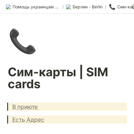
📞
Помощь украинцам в Германии
/
Берлин - Berlin
/
Сим-кар
📞
Сим-карты | SIM 
cards
В приюте 
Есть Адрес