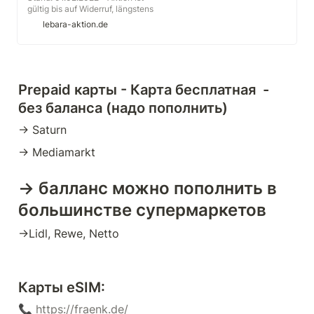
ausreichendem Guthaben. Du
gültig bis auf Widerruf, längstens
kannst das Daten-Paket L einzeln
jedoch bis zum 31.03.2022 *
lebara-aktion.de
buchen oder mit den Reise-
Preise inkl. MwSt. *
Optionen kombinieren.
Minutentaktung (60/60) *
Gewerbliche Nutzung untersagt *
Ergänzend gelten unsere
Aktionsbedingungen und
Prepaid карты - Карта бесплатная  - 
Allgemeinen
Geschäftsbedingungen.
без баланса (надо пополнить)
→ Saturn
→ Mediamarkt 
→ балланс можно пополнить в 
большинстве супермаркетов 
→Lidl, Rewe, Netto
Карты eSIM:
📞 
https://fraenk.de/