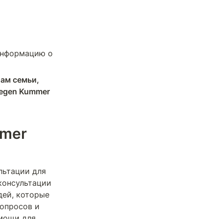
нформацию о 
ам семьи, 
egen Kummer 
mer 
ьтации для 
консультации 
ей, которые 
опросов и 
мощи для 