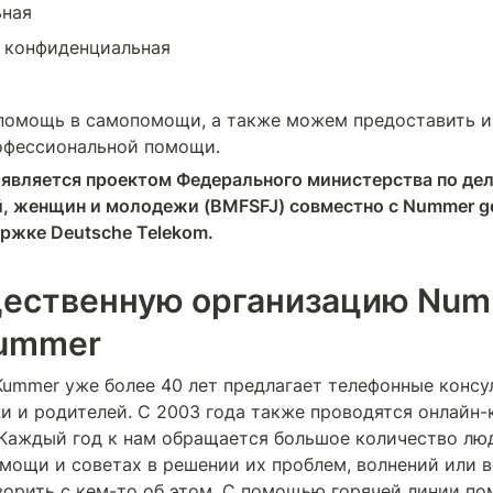
ьная
 конфиденциальная
помощь в самопомощи, а также можем предоставить и
офессиональной помощи.
e является проектом 
Федерального министерства по дел
, женщин и молодежи
 (BMFSFJ) совместно с 
Nummer g
ержке 
Deutsche Telekom.
ественную организацию Num
Kummer
ummer уже более 40 лет предлагает телефонные консул
и и родителей. С 2003 года также проводятся онлайн-
Каждый год к нам обращается большое количество люд
мощи и советах в решении их проблем, волнений или в
ворить с кем-то об этом. С помощью горячей линии по