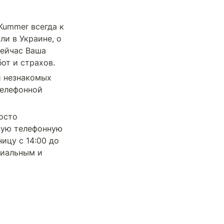
ummer всегда к 
и в Украине, о 
ейчас Ваша 
от и страхов.
 незнакомых 
елефонной 
сто 
ную телефонную 
цу с 14:00 до 
иальным и 