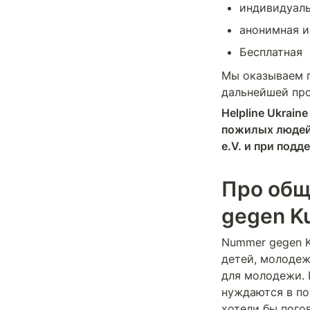
индивидуал
анонимная и
Бесплатная
Мы оказываем 
дальнейшей пр
Helpline Ukrain
пожилых людей
e.V.
 и при подд
Про общ
gegen 
Nummer gegen K
детей, молодеж
для молодежи. 
нуждаются в по
хотели бы пого