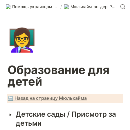
Помощь украинцам в Германии
/
Мюльхайм-ан-дер-Рур - Mülheim an der Ruhr
👩‍🏫
Образование для 
детей
🔙 Назад на страницу Мюльхайма
‣
Детские сады / Присмотр за 
детьми