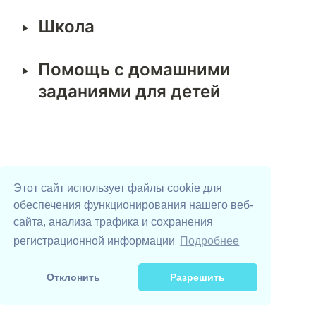
‣
Школа
‣
Помощь с домашними 
заданиями для детей
Этот сайт использует файлы cookie для
обеспечения функционирования нашего веб-
сайта, анализа трафика и сохранения
Digital Volunteers
UAhelp YouTube
UAhelp TikTok
Телеграм-бот
DSEE
регистрационной информации
Подробнее
Поддержать проекты UAhelp
Отклонить
Разрешить