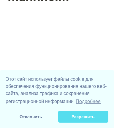
Этот сайт использует файлы cookie для
обеспечения функционирования нашего веб-
сайта, анализа трафика и сохранения
Digital Volunteers
UAhelp YouTube
UAhelp TikTok
Телеграм-бот
DSEE
регистрационной информации
Подробнее
Поддержать проекты UAhelp
Отклонить
Разрешить