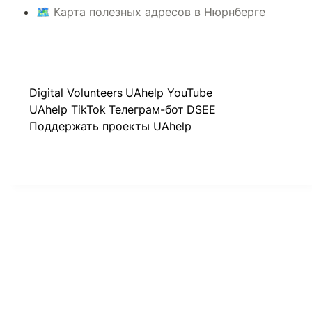
🗺️ 
Карта полезных адресов в Нюрнберге
Digital Volunteers
UAhelp YouTube
UAhelp TikTok
Телеграм-бот
DSEE
Поддержать проекты UAhelp