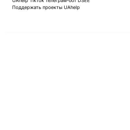
UAhelp TikTok
Телеграм-бот
DSEE
Поддержать проекты UAhelp