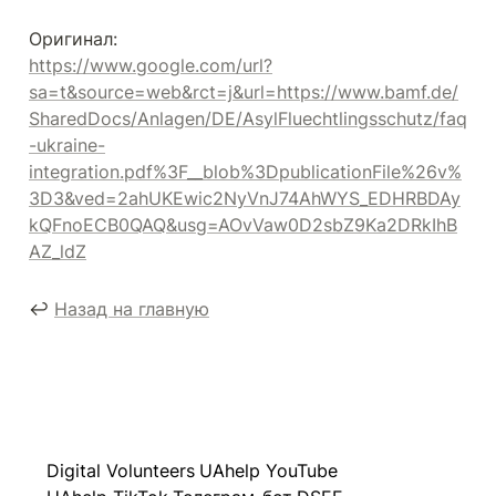
https://www.google.com/url?
sa=t&source=web&rct=j&url=https://www.bamf.de/
SharedDocs/Anlagen/DE/AsylFluechtlingsschutz/faq
-ukraine-
integration.pdf%3F__blob%3DpublicationFile%26v%
3D3&ved=2ahUKEwic2NyVnJ74AhWYS_EDHRBDAy
kQFnoECB0QAQ&usg=AOvVaw0D2sbZ9Ka2DRkIhB
AZ_ldZ
↩️ 
Назад на главную
Digital Volunteers
UAhelp YouTube