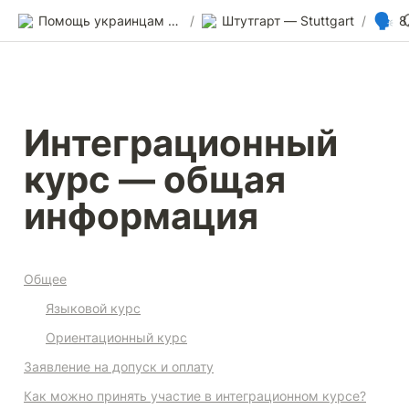
🗣️
Помощь украинцам в Германии
/
Штутгарт — Stuttgart
/
8
Интеграционный 
курс — общая 
информация
Общее
Языковой курс
Ориентационный курс
Заявление на допуск и оплату
Как можно принять участие в интеграционном курсе?