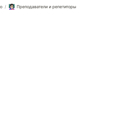
👩🏻‍🏫
о
/
Преподаватели и репетиторы