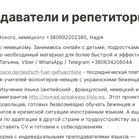
даватели и репетито
йского, немецкого +380992202385, Надiя
о немецкому. Занимаюсь онлайн с детьми, подростками
аю необходимый материал для более быстрой и эффекти
Татьяна. Viber / WhatsApp / Telegram +380634206044
space.de/deutsch-fuer-gefluechtete
 - посредническая плат
 учителей-волонтеров-немцев с украинскими беженца
 Изучение языка (английский , французский, немецкий и д
эмигрантов 
http://nomad.speakeasy.tilda.ws
.  Этот проек
ровольцев, готовых безвозмездно обучать беженцев и 
нтов в кризисной ситуации иностранным языкам. А ещ
и по адаптации в другой стране и трудоустройству за 
ставить CV и готовим к собеседованиям.
 - Платформа с индивидуальными преподавателями языков — 