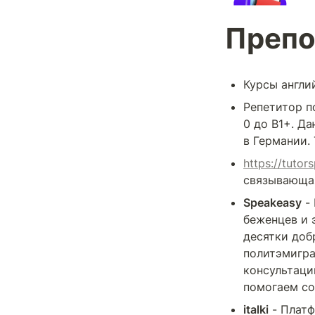
Препо
Курсы англи
Репетитор п
0 до В1+. Д
в Германии. 
https://tutor
связывающая
Speakeasy
 -
беженцев и 
десятки доб
политэмигра
консультаци
помогаем со
italki