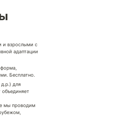
ры
 и взрослыми с 
вной адаптации 
форма, 
ми. Бесплатно.
.р.) для 
т объединяет 
е мы проводим 
рубежом, 