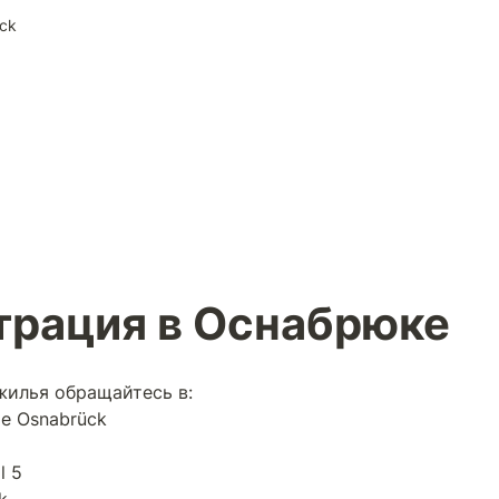
ck
трация в Оснабрюке
жилья обращайтесь в:

e Osnabrück

 5
