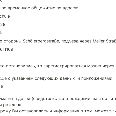
k
 во временное общежитие по адресу:
chule
 28
k
о стороны Schölerbergstraße, подъезд через Meller Stra
611169
-то остановились, то зарегистрироваться можно через 
.de
 с указанием следующих данных  и приложениями:
а

аги на детей (свидетельство о рождении, пасторт и т.д.
ы рожденя

орому Вы остановились и информация о том, можете ли