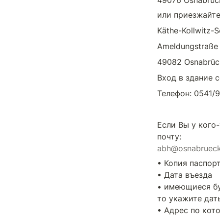
49076 Osnabrüc
или приезжайте
Käthe-Kollwitz-S
Ameldungstraße
49082 Osnabrüc
Вход в здание с
Телефон: 0541/9
Если Вы у кого
abh@osnabrueck
• Копия паспорт
• Дата въезда

• имеющиеся бум
то укажите дат
• Адрес по кот