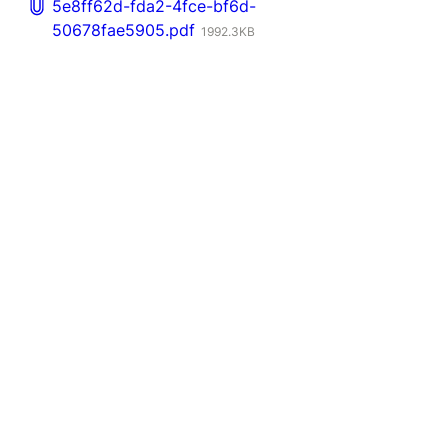
5e8ff62d-fda2-4fce-bf6d-
50678fae5905.pdf
1992.3KB