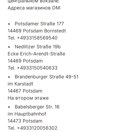
центральном вокзале.

Адреса магазинов DM:
•   Potsdamer Straße 177

14469 Potsdam Bornstedt

•   Nedlitzer Straße 19b

Ecke Erich-Arendt-Straße

14469 Potsdam

•   Brandenburger Straße 49-51

im Karstadt

14467 Potsdam

•   Babelsberger Str. 16

im Hauptbahnhof

14473 Potsdam
