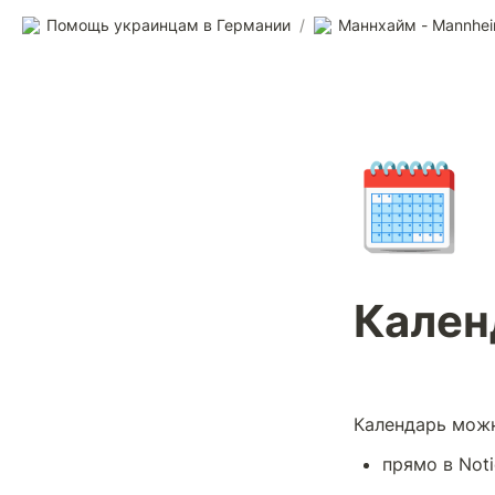
Помощь украинцам в Германии
/
Маннхайм - Mannhe
🗓️
Кален
Календарь можн
прямо в Not