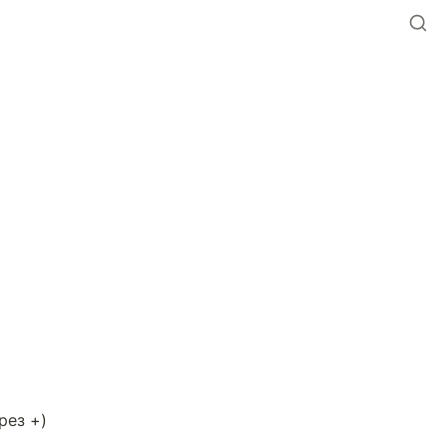
рез +)