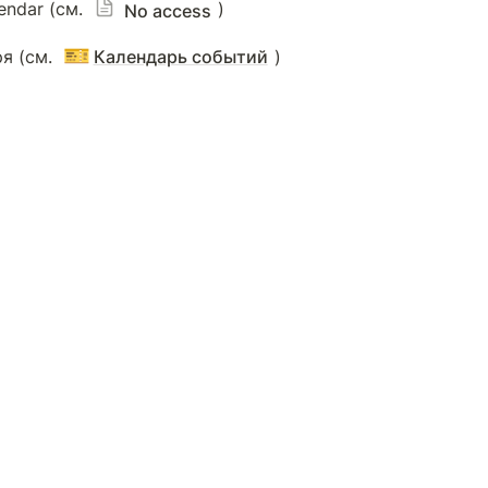
endar (см. 
)
No access
🎫
я (см. 
Календарь событий
) 