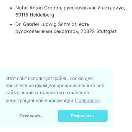
Notar Anton Gordon, русскоязычный нотариус, 
69115 Heidelberg
Dr. Gabriel Ludwig Schmidt, есть 
русскоязычный секретарь, 70372 Stuttgart 
Этот сайт использует файлы cookie для
обеспечения функционирования нашего веб-
сайта, анализа трафика и сохранения
Digital Volunteers
UAhelp YouTube
UAhelp TikTok
Телеграм-бот
DSEE
регистрационной информации
Подробнее
Поддержать проекты UAhelp
Отклонить
Разрешить