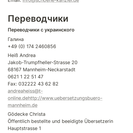
Переводчики
Переводчики с украинского 
Галина

+49 (0) 174 2460856
Heiß Andrea

Jakob-Trumpfheller-Strasse 20

68167 Mannheim-Neckarstadt

0621 1 22 51 47

andreaheiss@t-
online.de
http://www.uebersetzungsbuero-
mannheim.de
Gödecke Christa

Öffentlich bestellte und beeidigte Übersetzerin

Hauptstrasse 1
