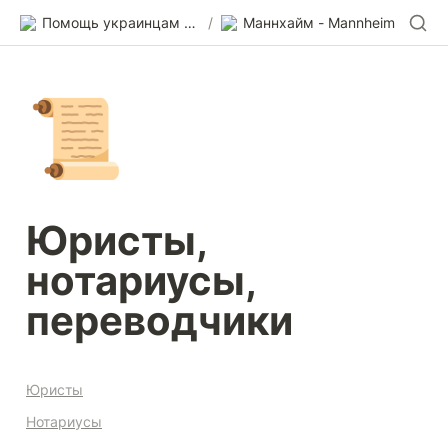
Помощь украинцам в Германии
/
Маннхайм - Mannheim
📜
Юристы, 
нотариусы, 
переводчики
Юристы
Нотариусы